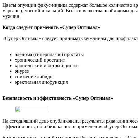
Цветы опунции фикус-индика содержат большое количество арг
марганец, магний и кальций. Все эти вещества необходимы д
мужчин.
Когда следует применять «Супер Оптимал»
«Супер Оптимал» следует принимать мужчинам для профилакти
аденома (гиперплазия) простаты
хронический простатит
хронический и острый цистит
энурез
снижение либидо
эректильная дисфункция
Безопасность и эффективность «Супер Оптимал»
На сегодняшний день опубликованы результаты ряда клинически
эффективность, но и безопасность применения «Супер Оптима
Важно отметить, что в Казахстане и России фитопродукт «Су