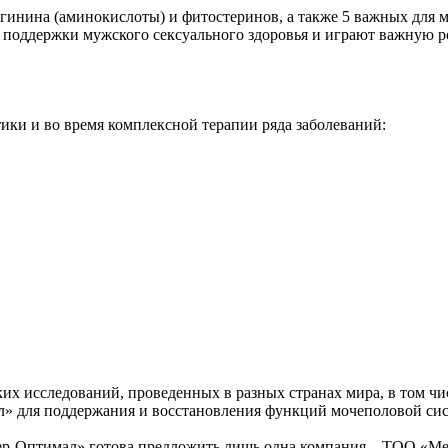
инина (аминокислоты) и фитостеринов, а также 5 важных для м
ля поддержки мужского сексуального здоровья и играют важную
ки и во время комплексной терапии ряда заболеваний:
х исследований, проведенных в разных странах мира, в том чис
л» для поддержания и восстановления функций мочеполовой си
пер-Оптимал» готова предложить лишь одна компания – ТОО «М