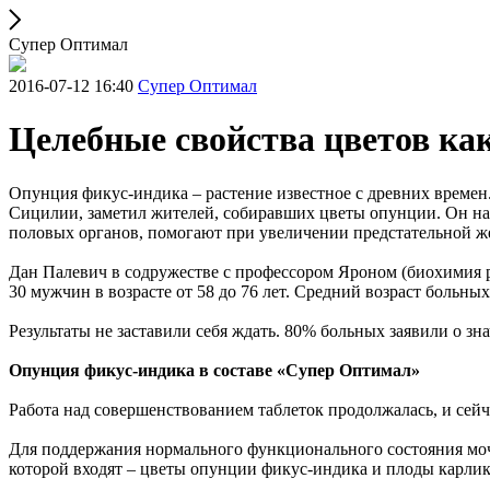
Супер Оптимал
2016-07-12 16:40
Супер Оптимал
Целебные свойства цветов ка
Опунция фикус-индика – растение известное с древних времен.
Сицилии, заметил жителей, собиравших цветы опунции. Он на
половых органов, помогают при увеличении предстательной же
Дан Палевич в содружестве с профессором Яроном (биохимия
30 мужчин в возрасте от 58 до 76 лет. Средний возраст больн
Результаты не заставили себя ждать. 80% больных заявили о 
Опунция фикус-индика в составе «Супер Оптимал»
Работа над совершенствованием таблеток продолжалась, и сей
Для поддержания нормального функционального состояния моч
которой входят – цветы опунции фикус-индика и плоды карли