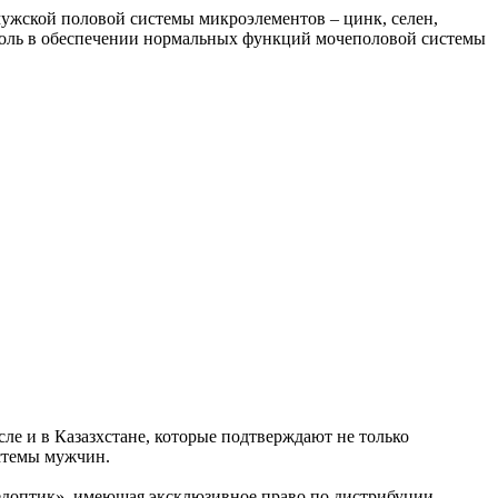
ужской половой системы микроэлементов – цинк, селен,
 роль в обеспечении нормальных функций мочеполовой системы
ле и в Казазхстане, которые подтверждают не только
стемы мужчин.
едоптик», имеющая эксклюзивное право по дистрибуции.