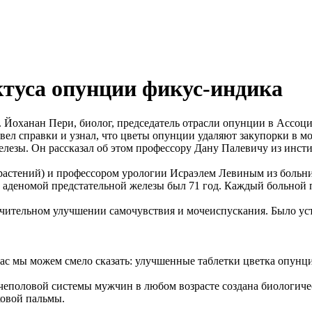
ктуса опунции фикус-индика
 Йоханан Пери, биолог, председатель отрасли опунции в Ассоциа
вел справки и узнал, что цветы опунции удаляют закупорки в 
лезы. Он рассказал об этом профессору Дану Палевичу из инст
 растений) и профессором урологии Исраэлем Левиным из больн
ых аденомой предстательной железы был 71 год. Каждый больной 
значительном улучшении самочувствия и мочеиспускания. Было у
час мы можем смело сказать: улучшенные таблетки цветка опун
еполовой системы мужчин в любом возрасте создана биологичес
ковой пальмы.