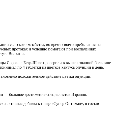
ции сельского хозяйства, во время своего пребывания на
мочевых протоках и успешно помогают при воспалениях
итута Волкани.
ицы Сорока в Беэр-Шеве проверили в вышеназванной больнице
принимал по 4 таблетки из цветков кактуса опунции в день.
становлено положительное действие цветка опунции.
ции — большое достижение специалистов Израиля.
ки активная добавка к пище «Супер Оптимал», в состав