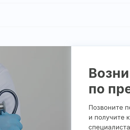
Возни
по пр
Позвоните п
и получите 
специалист