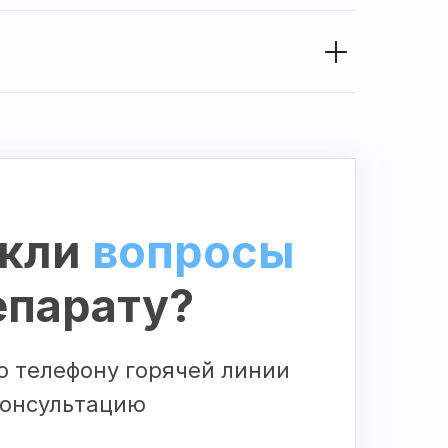
кли
вопросы
епарату?
о телефону горячей линии
консультацию
а