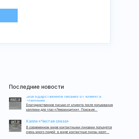
Последние новости
Благодарственное письмо от клиента
ИЮЛ 19
компании
Благодарственное письмо от клиента после пользования
каплями для глаз «Левомицетин». Похожие...
Капли «Чистая слеза»
ОКТ 31
В современном мире контактными линзами пользуется
очень много людей: в мире контактные линзы носят...