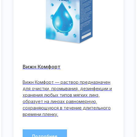
Вижн Комфорт
Вижн Комфорт — раствор предназначен
для очистки, промывания, дезинфекции и
хранения любых типов мягких линз,
образует на линзах равномерную,
сохраняющуюся в течение длительного
времени пленку.
Подробнее