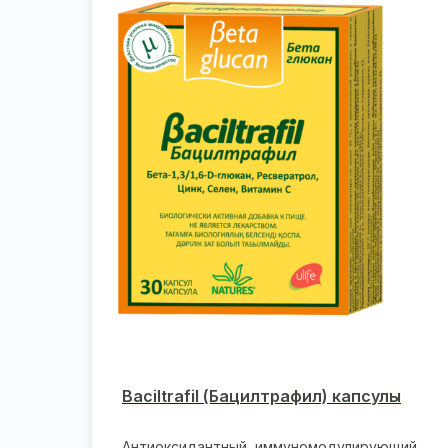
Baciltrafil (Бацилтрафил) капсулы
Антиоксидантный, иммуномодулирующий